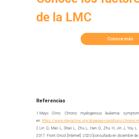
de la LMC
Conoce más
Referencias
1.Mayo Clinic. Chronic myelogenous leukemia: symptom
en:
https://www.mayoclinic.org/diseases-conditions/chroni
2.Lin Q, Mao L, Shao L, Zhu L, Han Q, Zhu H, Jin J, You L.
2017. Front Oncol [Internet]. 2020 [consultado en diciembre d