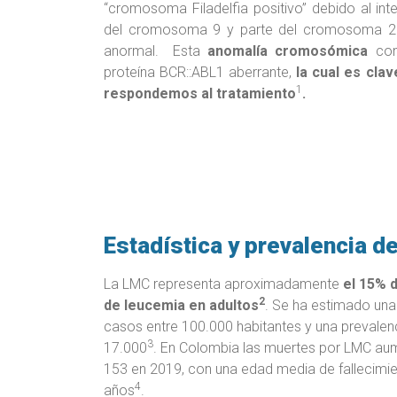
“cromosoma Filadelfia positivo” debido al in
del cromosoma 9 y parte del cromosoma 
anormal. Esta
anomalía cromosómica
con
proteína BCR::ABL1 aberrante,
la cual es cla
1
respondemos al tratamiento
.
Estadística y prevalencia d
La LMC representa aproximadamente
el 15% 
2
de leucemia en adultos
. Se ha estimado una 
casos entre 100.000 habitantes y una prevalenc
3
17.000
. En Colombia las muertes por LMC au
153 en 2019, con una edad media de fallecimie
4
años
.