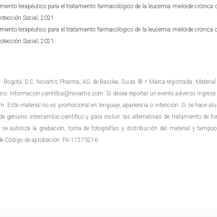
iento terapéutico para el tratamiento farmacológico de la leucemia mieloide crónica c
otección Social; 2021.
iento terapéutico para el tratamiento farmacológico de la leucemia mieloide crónica c
otección Social; 2021.
 Bogotá, D.C. Novartis Pharma, AG de Basilea, Suiza. ® = Marca registrada. Material 
ico:
informacion.cientifica@novartis.com
. Si desea reportar un evento adverso ingrese 
om
. Este material no es promocional en lenguaje, apariencia o intención. Si se hace a
, de genuino intercambio científico y para incluir las alternativas de tratamiento de
No se autoriza la grabación, toma de fotografías y distribución del material y tamp
de Código de aprobación: FA-11273216