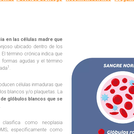
cia en las células madre que
onjoso ubicado dentro de los
El término crónica indica que
s formas agudas y el término
1
tada
.
oducen células inmaduras que
ulos blancos y/o plaquetas. La
de glóbulos blancos que se
.
clasifica como neoplasia
 OMS, específicamente como