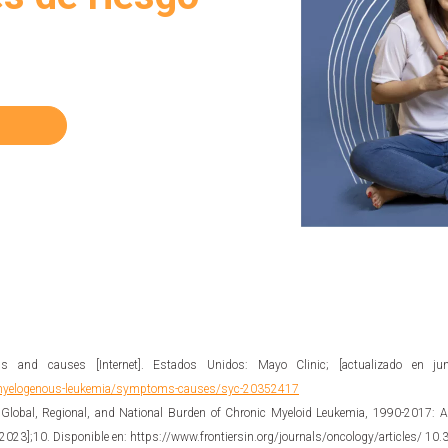
s and causes [Internet]. Estados Unidos: Mayo Clinic; [actualizado en ju
c-myelogenous-leukemia/symptoms-causes/syc-20352417
 Global, Regional, and National Burden of Chronic Myeloid Leukemia, 1990-2017: A
e 2023];10. Disponible en: https://www.frontiersin.org/journals/oncology/articles/ 1