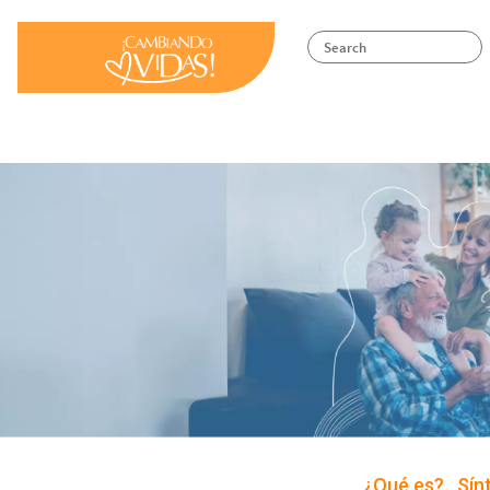
Search
Site Logo
¿Qué es?
Sín