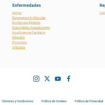
Enfermedades
Re
Asma
col
Degeneración Macular
Esclerosis Múltiple
Espondilitis Anquilosante
Insuficiencia Cardiaca
Migraña
Psoriasis
Urticaria
Instagram
X
Youtube
Facebook
Términos y Condiciones
Política de Cookies
Política de Privacidad