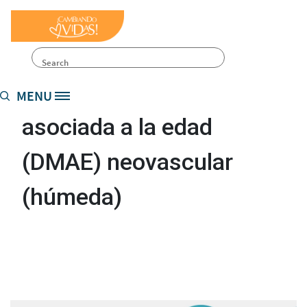
Pasar al contenido principal
Site Logo
Search
Degeneración macular
MENU
asociada a la edad
(DMAE) neovascular
(húmeda)